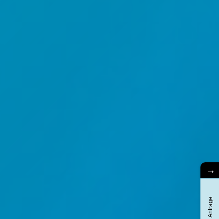
→
Anfrage