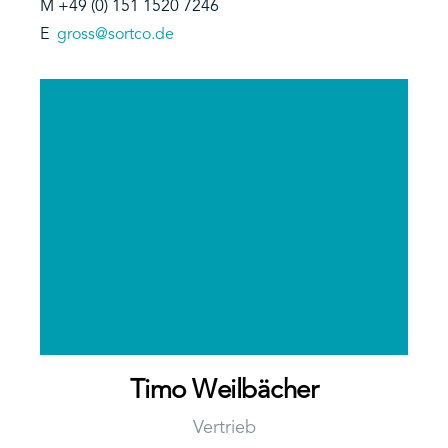
M +49 (0) 151 1520 7246
E
gross@sortco.de
Timo Weilbächer
Vertrieb